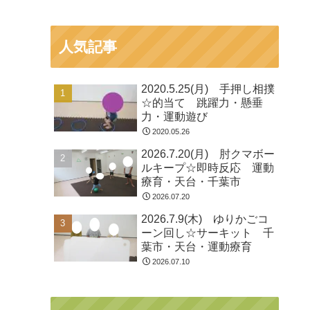
人気記事
2020.5.25(月) 手押し相撲
☆的当て 跳躍力・懸垂
力・運動遊び
2020.05.26
2026.7.20(月) 肘クマボー
ルキープ☆即時反応 運動
療育・天台・千葉市
2026.07.20
2026.7.9(木) ゆりかごコ
ーン回し☆サーキット 千
葉市・天台・運動療育
2026.07.10