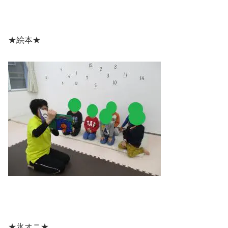
★絵本★
★氷オニ★