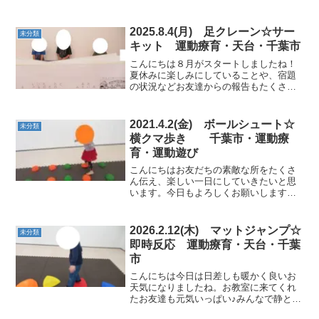
2025.8.4(月) 足クレーン☆サー
未分類
キット 運動療育・天台・千葉市
こんにちは８月がスタートしましたね！
夏休みに楽しみにしていることや、宿題
の状況などお友達からの報告もたくさん
ありました！今日も丁寧な動きを心掛け
ながら元気に体を動かしていきました。
★紙芝居長いお話も集中して聞くことが
2021.4.2(金) ボールシュート☆
未分類
できました。★壁倒立二回...
横クマ歩き 千葉市・運動療
育・運動遊び
こんにちはお友だちの素敵な所をたくさ
ん伝え、楽しい一日にしていきたいと思
います。今日もよろしくお願いします！
★ぷにょぷにょボールバランスが大切！
一歩一歩確実に！クマ歩きにも挑戦で
す。 ★飛び石渡り飛び石の上でポーズ
2026.2.12(木) マットジャンプ☆
未分類
～。間隔が空いているけど...
即時反応 運動療育・天台・千葉
市
こんにちは今日は日差しも暖かく良いお
天気になりましたね。お教室に来てくれ
たお友達も元気いっぱい♪みんなで静と動
の動きを通して体を動かしていきましょ