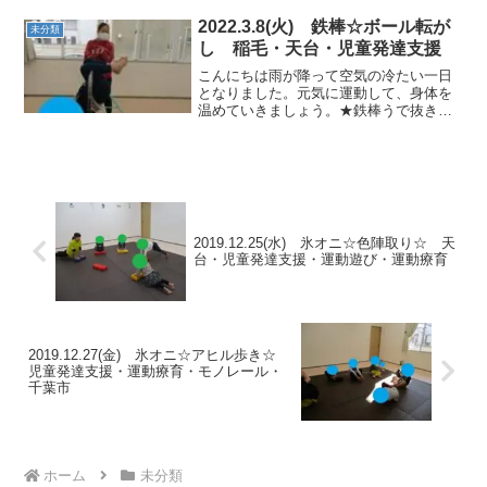
う！★サーキットカラー石でバランス渡
り、マット山でクマ歩き、一本橋でもク
2022.3.8(火) 鉄棒☆ボール転が
未分類
マ歩きを頑張りました！...
し 稲毛・天台・児童発達支援
こんにちは雨が降って空気の冷たい一日
となりました。元気に運動して、身体を
温めていきましょう。★鉄棒うで抜きの
前段階で足を掛ける練習です～ ★コロコ
ロ橋ボールを持ちながら進んでいき、カ
ラー石でバランスポーズ！ クマ歩きでも
進みました。 ★...
2019.12.25(水) 氷オニ☆色陣取り☆ 天
台・児童発達支援・運動遊び・運動療育
2019.12.27(金) 氷オニ☆アヒル歩き☆
児童発達支援・運動療育・モノレール・
千葉市
ホーム
未分類