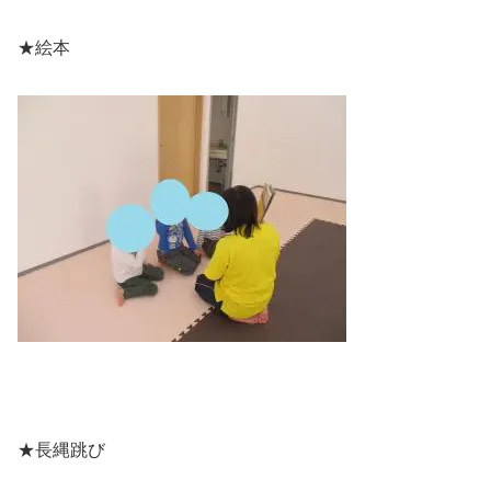
★絵本
★長縄跳び