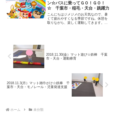
台・クマ歩き★平均台渡りバ...
ン☆バスに乗ってＧＯ！ＧＯ！
☆ 千葉市・稲毛・天台・跳躍力
こんにちはジメジメのお天気なので、暑
くて疲れやすくなる季節ですね。休憩を
取りながら、楽しく運動してきます。☆
エビカニクス体操☆音楽に合わせてから
だを動かすって気持ちいいね。☆マット
坂☆坂の上からボールを転がしたり、投
げたりとボールは何処に転...
2018.11.30(金）マット遊び☆鉄棒 千葉
市・天台・運動療育
2018.11.3(月）マット雑巾がけ☆鉄棒 千
葉市・天台・モノレール・児童発達支援
ホーム
未分類