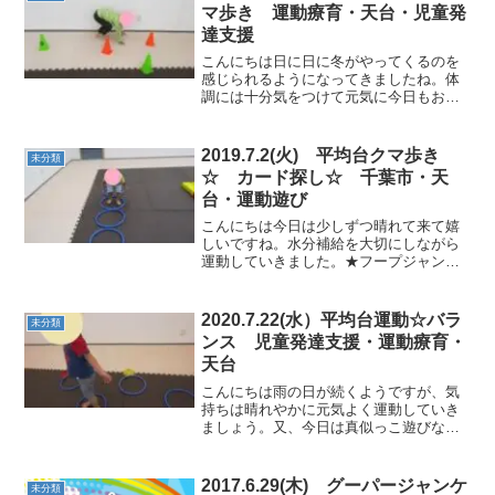
マ歩き 運動療育・天台・児童発
達支援
こんにちは日に日に冬がやってくるのを
感じられるようになってきましたね。体
調には十分気をつけて元気に今日もお友
だちが集まってくれました。身体全体を
動かしながら発散していきました。★ボ
ールコロコロ使い手首を使って強さなど
2019.7.2(火) 平均台クマ歩き
未分類
も調整しながらボールを運...
☆ カード探し☆ 千葉市・天
台・運動遊び
こんにちは今日は少しずつ晴れて来て嬉
しいですね。水分補給を大切にしながら
運動していきました。★フープジャン
プ・平均台クマ歩き★フープジャンプで
は、両足を揃えて上手にジャンプするこ
とができました。 ★押し相撲★職員同士
2020.7.22(水）平均台運動☆バラ
未分類
で見本を見せることによっ...
ンス 児童発達支援・運動療育・
天台
こんにちは雨の日が続くようですが、気
持ちは晴れやかに元気よく運動していき
ましょう。又、今日は真似っこ遊びなど
を中心に、見る力や集中力を高めていけ
たらと思います。★フープ移動色を声に
出して確認しながら進みます。★平均
2017.6.29(木) グーパージャンケ
未分類