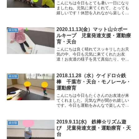
こんにちは今日もとても暑い一日になり
ましたね。元気に来てくれて、とっても
嬉しいです！休憩を入れながら楽しくか
らだを動かしていきました。★真似っこ
体操★職員の動きをよく見ながら、から
だの動かし方を真似していきました。次
2020.11.13(金）マット山☆ボー
未分類
は何のポーズかな？★鉄棒...
ルキープ 児童発達支援・運動療
育・天台
こんにちは良く晴れてスッキリしたお天
気の中、今日も元気に来てくれたお友
達！お友達の様子を見て真似たり、やる
気満々です。怪我などに気をつけ乍ら、
元気いっぱい体を動かしていきました。
★マット山滑り台やジャンプなど越え方
2018.11.28（水）ケイドロ☆鉄
未分類
を考えて取り組みました。 ...
棒 千葉市・天台・モノレール・
運動療育
こんにちは今日もたくさんのお友達が来
てくれました。元気な声が聞かれ嬉しい
です。今日も運動をみんなで楽しんでい
きました。★平均台陣取り音楽が止まっ
たら指示した色の平均台に座ります。音
楽が流れると走るというルールもよく理
2019.9.11(水) 鉄棒☆リズム遊
未分類
解し行えました。 ★カー...
び 児童発達支援・運動療育・天
台