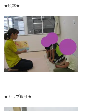
★絵本★
★カップ取り★