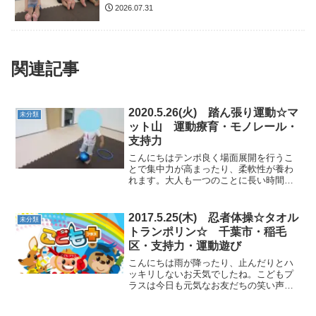
2026.07.31
関連記事
2020.5.26(火) 踏ん張り運動☆マ
未分類
ット山 運動療育・モノレール・
支持力
こんにちはテンポ良く場面展開を行うこ
とで集中力が高まったり、柔軟性が養わ
れます。大人も一つのことに長い時間取
り組んでいると集中力が途切れてしまう
こともありますよね。今日も場面展開を
していくことで「次は何の運動かな？」
2017.5.25(木) 忍者体操☆タオル
未分類
イキイキとした表情を見せ...
トランポリン☆ 千葉市・稲毛
区・支持力・運動遊び
こんにちは雨が降ったり、止んだりとハ
ッキリしないお天気でしたね。こどもプ
ラスは今日も元気なお友だちの笑い声で
いっぱいです♪☆地球をドンドン・何ちゃ
って倒立☆地球をドンドン、両手を広げ