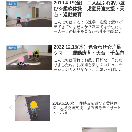
てお友だちとぶつからないように、くる
2019.4.19(金) 二人組ふれあい遊
未分類
くる回りました。お友だ...
び☆柔軟体操 児童発達支援・天
台・運動療育
こんにちはそろそろ進学・進級で疲れが
出てきていませんか？教室では子供たち
一人一人の様子を見ながら水分補給にも
気をつけて体を動かしていきたいと思い
ます。★準備体操★Ｖ字バランスや足の
指の間に手の指を入れてみたり、足指じ
2022.12.15(木）色合わせ☆片足
未分類
ゃんけんも取り入れました...
クマ 運動療育・天台・千葉市
こんにちは晴れてお散歩日和な一日にな
りましたね。お友達と楽しくコミュニケ
ーションをとりながら、元気いっぱい体
を動かしていきました。★色合わせカッ
プをお部屋全体に置いてね。 ボールを色
合わせしながら置いていきます。カップ
に無い色はカゴに入れよ...
2019.6.26(水) 即時反応遊び☆柔軟体
操 児童発達支援・放課後等デイサービ
ス・天台