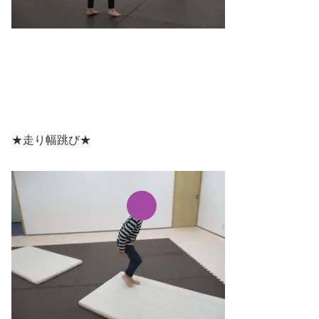
★走り幅跳び★