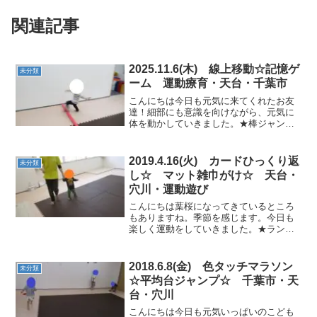
関連記事
2025.11.6(木) 線上移動☆記憶ゲ
未分類
ーム 運動療育・天台・千葉市
こんにちは今日も元気に来てくれたお友
達！細部にも意識を向けながら、元気に
体を動かしていきました。★棒ジャンプ
走りながらジャ～ンプ！★平均台クマ歩
きもバッチリ♫ ★フープ・カラー石フー
プでは両足ジャンプ、カラー石では落ち
2019.4.16(火) カードひっくり返
未分類
ないように気をつけなが...
し☆ マット雑巾がけ☆ 天台・
穴川・運動遊び
こんにちは葉桜になってきているところ
もありますね。季節を感じます。今日も
楽しく運動をしていきました。★ランニ
ング★★魔法のじゅうたん・大根抜き★
魔法のじゅたんでは、上手にバランスを
とることができました。 ★絵本★★マッ
2018.6.8(金) 色タッチマラソン
未分類
ト雑巾がけ★力いっぱい...
☆平均台ジャンプ☆ 千葉市・天
台・穴川
こんにちは今日も元気いっぱいのこども