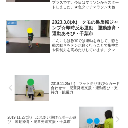
プラスです。今日はマラソンからスター
トしました。★色タッチマラソン★色の
コーンをタッチしながら、マラソンをし
ていきます。白色マットの所を走るよう
意識していきました。★大根抜き★大根
2023.3.8(水) クモの巣反転ジャ
未分類
抜きで握力や腕の力を養っ...
ンプ☆即時反応運動 運動療育・
運動あそび・千葉市
こんにちは教室では運動を通して、静と
動の動きをテンポ良く行うことで集中力
や抑制力を高めたりしています。クマ歩
きやウシガエルジャンプなどを行うこと
で支持力や跳躍力なども養っています。
今日も楽しくからだを動かしていきまし
ょう。★ホッピングジャン...
2019.11.25(月) マット走り跳び☆カード
合わせ☆ 児童発達支援・運動遊び・支
持力・跳躍力
2019.11.27(水) ふれあい遊び☆ボール遊
び 運動療育・児童発達支援・千葉市