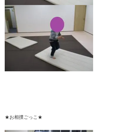
★お相撲ごっこ★