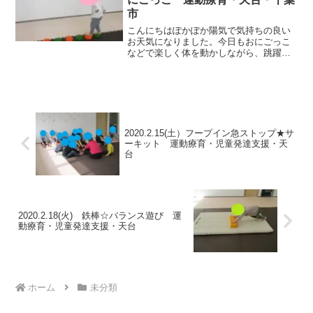
市
こんにちはぽかぽか陽気で気持ちの良い
お天気になりました。今日もおにごっこ
などで楽しく体を動かしながら、跳躍力
やバランス感覚も養っていきたいと思い
ます。★ぷにょぷにょボール真っすぐ進
んでみよう！ クマ歩きでも渡って行きま
す～ ★跳び箱ジャンプ...
2020.2.15(土）フープイン急ストップ★サ
ーキット 運動療育・児童発達支援・天
台
2020.2.18(火) 鉄棒☆バランス遊び 運
動療育・児童発達支援・天台
ホーム
未分類