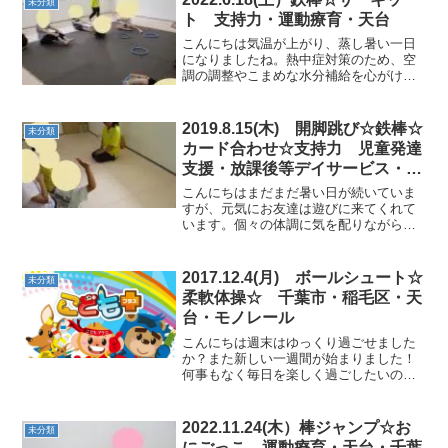
未分類
ト 支持力・運動療育・天台
こんにちは気温が上がり、蒸し暑い一日
になりましたね。熱中症対策のため、空
調の調整やこまめな水分補給を心がけて
いきました。又、運動内容も鉄棒や柔軟
体操などの内容を多めに取り入れて、疲
れすぎないような工夫をしながら、楽し
2019.8.15(木) 開脚跳び☆鉄棒☆
未分類
く運動していきたいと思い...
カード合わせ☆支持力 児童発達
支援・放課後等デイサービス・天
台
こんにちはまだまだ暑い日が続いていま
すが、元気にお友達は遊びに来てくれて
います。個々の体調に気を配りながら、
今日も運動をしていきました。★ご挨拶
★お名前を順番に言い大きな声でお返事
をしてくれました。★平均台カード返し
2017.12.4(月) ボールシュート☆
未分類
★腰を落としながらアヒル...
柔軟体操☆ 千葉市・稲毛区・天
台・モノレール
こんにちは週末はゆっくり過ごせました
か？また新しい一週間が始まりました！
何事もなく毎日を楽しく過ごしたいので
すが、災害はいつ起こるかわかりませ
ん。いざと言う時にスムーズに対応でき
るように日ごろから訓練は必要ですね。
2022.11.24(木）棒ジャンプ☆お
未分類
夏季休暇中にも避難訓練を行...
にごっこ 運動療育・天台・千葉