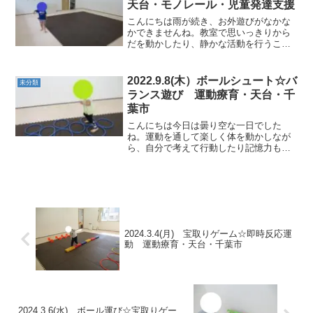
天台・モノレール・児童発達支援
こんにちは雨が続き、お外遊びがなかな
かできませんね。教室で思いっきりから
だを動かしたり、静かな活動を行うこと
で集中力を高めていきました。★後ろ歩
き後ろ歩きで進むことで予測力や距離間
などを養っていきました。マットトンネ
2022.9.8(木）ボールシュート☆バ
未分類
ルを後ろ歩きのままくぐる...
ランス遊び 運動療育・天台・千
葉市
こんにちは今日は曇り空な一日でした
ね。運動を通して楽しく体を動かしなが
ら、自分で考えて行動したり記憶力も養
っていきました。★グーパージャンプフ
ープの位置をよく見て入ることができま
した。 ★跳び箱片足バランス～１、２、
３、数を数えてキープ！次...
2024.3.4(月) 宝取りゲーム☆即時反応運
動 運動療育・天台・千葉市
2024.3.6(水) ボール運び☆宝取りゲー