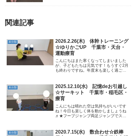
関連記事
2026.2.26(木) 体幹トレーニング
未分類
☆ゆりかごUP 千葉市・天台・
運動療育
こんにちはまた寒くなってしまいました
が、子どもたちは元気です！もうすぐ2月
も終わりですね。年度末も楽しく過ごせ
るようにしましょうね♬★絵本はじめは
絵本から。落ち着いて正座して聞きま
す。★グーパーポーズグーパージャンプ
2025.12.10(水) 記憶deお引越し
未分類
をして最後は石の上でポー...
☆サーキット 千葉市・稲毛区・
療育
こんにちは晴れた空は気持ちがいいです
ね！今日も楽しく体を動かしましょうね
♬★フープジャンプ両足ジャンプでスタ
ート！★平均台渡りクマ歩きやカニ歩き
ができました。丁寧にゴールへ進めまし
たね。 ★マット遊びマット山を越えてど
2020.7.15(水) 数合わせ☆鉄棒
未分類
こへ行こうかな？？★カ...