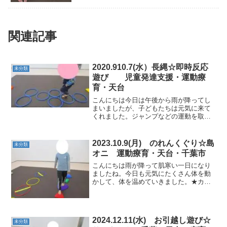
関連記事
2020.910.7(水）長縄☆即時反応
未分類
遊び 児童発達支援・運動療
育・天台
こんにちは今日は午後から雨が降ってし
まいましたが、子どもたちは元気に来て
くれました。ジャンプなどの運動を取り
入れながら、長遊びに繋げていけたらと
思います。★フープフープの位置に合わ
せてケンパをしていきました。★カラー
2023.10.9(月) のれんくぐり☆島
未分類
石渡り大きさや高さの違う...
オニ 運動療育・天台・千葉市
こんにちは雨が降って肌寒い一日になり
ましたね。今日も元気にたくさん体を動
かして、体を温めていきました。★カラ
ー石渡り横歩きにも挑戦～ ★方向転換ジ
ャンプ体の向きを変えながらジャンプ！
★ぷにょぷにょボールクマ歩きなどで渡
って行きました。 ★の...
2024.12.11(水) お引越し遊び☆
未分類