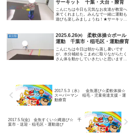
サーキット 千葉・天台・療育
こんにちは今日も元気なお友達が教室へ
来てくれました。みんなで一緒に運動も
遊びも楽しみましょうね！★サーキット
カラー石から落ちないようにバランスを
とりながら進んでみたり腕をしっかり伸
ばしてクマ歩き上手にできましたね。 ★
2025.6.26㈭ 柔軟体操☆ボール
未分類
壁倒立・柔軟体操 ★絵...
運動 千葉市・稲毛区・運動療育
こんにちは今日は朝から蒸し暑いです
が、水分補給をこまめに取りながらたく
さん体を動かしていきたいと思います。
★マラソンマラソンからスタート。途中
でソフト棒ジャンプ,縄ジャンプもお見
事！ ★柔軟体操★綱引きとても力が強く
てびっくりしました。両手...
2017.5.3（水） 金魚運び☆柔軟体操☆
スーパーマン 稲毛・児童発達支援・運
動療育
2017.5.5(金) 金魚すくい☆縄遊び☆ 千
葉市・送迎・稲毛区・運動遊び