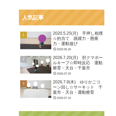
人気記事
2020.5.25(月) 手押し相撲
☆的当て 跳躍力・懸垂
力・運動遊び
2020.05.26
2026.7.20(月) 肘クマボー
ルキープ☆即時反応 運動
療育・天台・千葉市
2026.07.20
2026.7.9(木) ゆりかごコ
ーン回し☆サーキット 千
葉市・天台・運動療育
2026.07.10