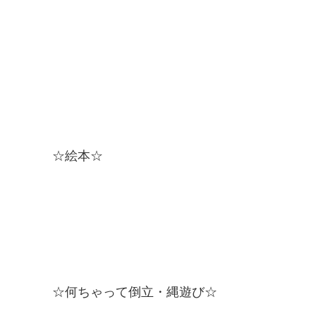
☆絵本☆
☆何ちゃって倒立・縄遊び☆