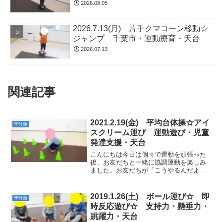
2026.08.05
2026.7.13(月) 片手クマコーン移動☆
ジャンプ 千葉市・運動療育・天台
2026.07.13
関連記事
2021.2.19(金) 平均台体操☆アイ
未分類
スクリーム運び 運動遊び・児童
発達支援・天台
こんにちは今日は個々で運動を頑張った
後、お友だちと一緒に協調運動を楽しみ
ました。お友だちが「こうやるんだよ」
と優しく教えてくれる場面もありまし
た。子どもたち同士の温かやり取り、今
後も大切にしていきたいと思います。★
2019.1.26(土) ボール運び☆ 即
未分類
コーンタッチアヒル歩きでコ...
時反応遊び☆ 支持力・懸垂力・
跳躍力・天台