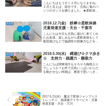
こんにちはもうすぐ２月になりますね。
２月と言えば、節分です。元気に鬼のパ
ンツのダンスを踊りました。★柔軟体操
★寒いとからだに力が入りやすいです
ね。丁寧に柔軟体操を行い、からだをほ
ぐしていきました。★スーパーマン★フ
2018.12.7(金) 鉄棒☆柔軟体操
未分類
ープをしっかり握り、おへそ...
児童発達支援・天台・千葉市
こんにちは今日も元気に遊びに来てくれ
たお友達、楽しみながら柔軟体操をして
集団遊びなどで協調性や想像力などを養
いました。★絵本★運動前にお友達と仲
良く絵本を見ていました。★柔軟体操★
数を数えながら手首や足首の体操をして
2018.5.30(水) 縄遊び☆クマ歩き
未分類
から前屈、ピラミッドから...
☆ 支持力・跳躍力・懸垂力
こんにちは関東地方もそろそろ梅雨入り
でしょうか？お外で元気いっぱいからだ
を動かせない時期は、教室で思いっきり
運動し、発散してもらえたらと思いま
す。★コーンタッチ★元気に走ったり、
クマや手押し車で回りながらコーンタッ
チ！タッチする色をしっかり...
2017.6.21(水) 魔法で変身ジャンプ☆ス
トレッチ☆ 放課後デイサービス・児童
発達支援・天台・穴川