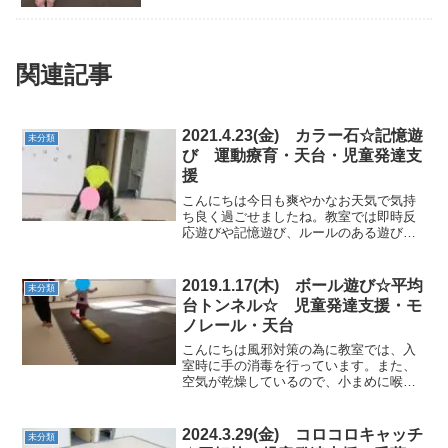
関連記事
2021.4.23(金) カラー石☆記憶遊
未分類
び 運動療育・天台・児童発達支
援
こんにちは今日も爽やかなお天気で気持
ち良く過ごせましたね。教室では即時反
応遊びや記憶遊び、ルールのある遊びを
通してお友だち同士、応援し合いながら
楽しく運動をしていきたいと思います。
★デコボコマット足首を上手に使ってデ
2019.1.17(木) ボール遊び☆平均
未分類
コボコ道を進んで行きまし...
台トンネル☆ 児童発達支援・モ
ノレール・天台
こんにちは風邪対策の為に教室では、入
室時に手の消毒を行っています。また、
空気が乾燥しているので、小まめに喉を
潤し風邪予防をしていきたいですね。★
平均台渡り★①一本の平均台を渡る②平
均台の間隔を開ける③平均台にトンネル
2024.3.29(金) コロコロキャッチ
未分類
がかかります少しずつ、ス...