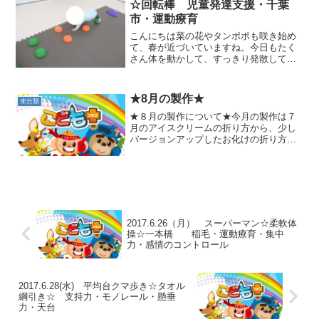
☆回転棒 児童発達支援・千葉
市・運動療育
こんにちは菜の花やタンポポも咲き始め
て、春が近づいていますね。今日もたく
さん体を動かして、すっきり発散してい
きました。★サーキット方向転換ジャン
プ、半円ボールでクマ歩き、カラー石で
バランス渡り、一本橋渡りをしていきま
★8月の製作★
未分類
した。 ★的...
★８月の製作について★今月の製作は７
月のアイスクリームの折り方から、少し
バージョンアップしたお化けの折り方で
す。少し難しい所は、ちょっとお手伝い
しながら楽しくお化けを折っていきまし
た。火の玉を絵の具でスタンプする際、
ここにも押してみよう♪お...
2017.6.26（月） スーパーマン☆柔軟体
操☆一本橋 稲毛・運動療育・集中
力・感情のコントロール
2017.6.28(水) 平均台クマ歩き☆タオル
綱引き☆ 支持力・モノレール・懸垂
力・天台