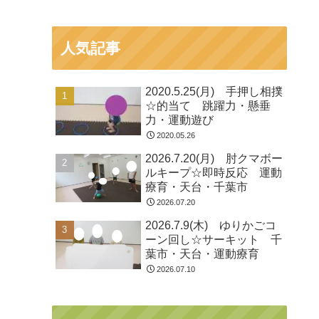
人気記事
2020.5.25(月) 手押し相撲
☆的当て 跳躍力・懸垂
力・運動遊び
2020.05.26
2026.7.20(月) 肘クマボー
ルキープ☆即時反応 運動
療育・天台・千葉市
2026.07.20
2026.7.9(木) ゆりかごコ
ーン回し☆サーキット 千
葉市・天台・運動療育
2026.07.10