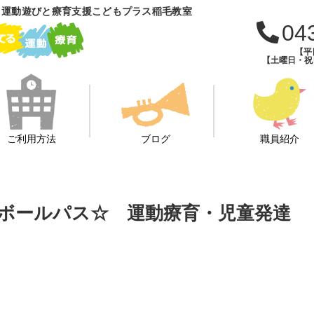
 運動遊びと療育支援こどもプラス稲毛教室
04
【平日
【土曜日・祝日・
ご利用方法
ブログ
職員紹介
ップ☆ボールパス☆ 運動療育・児童発達