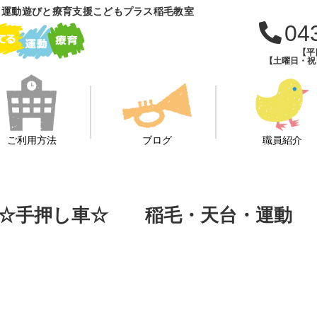
 運動遊びと療育支援こどもプラス稲毛教室
04
【平日
【土曜日・祝日・
ご利用方法
ブログ
職員紹介
プラリー☆手押し車☆ 稲毛・天台・運動