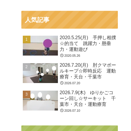
人気記事
2020.5.25(月) 手押し相撲
☆的当て 跳躍力・懸垂
力・運動遊び
2020.05.26
2026.7.20(月) 肘クマボー
ルキープ☆即時反応 運動
療育・天台・千葉市
2026.07.20
2026.7.9(木) ゆりかごコ
ーン回し☆サーキット 千
葉市・天台・運動療育
2026.07.10