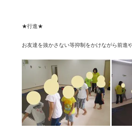
★行進★
お友達を抜かさない等抑制をかけながら前進