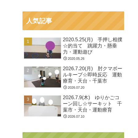
人気記事
2020.5.25(月) 手押し相撲
☆的当て 跳躍力・懸垂
力・運動遊び
2020.05.26
2026.7.20(月) 肘クマボー
ルキープ☆即時反応 運動
療育・天台・千葉市
2026.07.20
2026.7.9(木) ゆりかごコ
ーン回し☆サーキット 千
葉市・天台・運動療育
2026.07.10