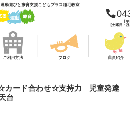
 運動遊びと療育支援こどもプラス稲毛教室
04
【平日
【土曜日・祝日・
ご利用方法
ブログ
職員紹介
☆鉄棒☆カード合わせ☆支持力 児童発達
天台