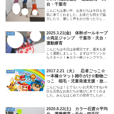
台・千葉市
こんにちは暑い中、お友だちは今日も元
気に来てくれました。お友だち同士で協
力したり、優しく声をかけ合ったりしな
がら、楽しく体を動かしていきたいと思
います。★壁倒立手足がまっすぐ伸びて
いてカッコいいです！★フープ体操腹筋
2025.3.21(金) 体幹ボールキープ
未分類
を使って～イチ、ニ、サン...
☆両足ジャンプ 千葉市・天台・
運動療育
こんにちは今日は金曜日です。週末も楽
しく運動しましょう。まずはマラソンか
らスタート！★カラー棒ジャンプマラソ
ン走って～走って～！みんな速くなりま
したね。 ★壁倒立かっこよくきまりまし
た！！ ★サーキットカラー石、バランス
2017.2.21（火） 忍者ごっこ☆
未分類
ボード、フープを回り...
一本橋☆マット雑巾がけ☆動物ご
っこ 稲毛・児童発達支援・放課
後等デイ・運動療育・集中力
こんにちは！とてもいいお天気ですね♪今
日も元気なお友だちが遊びにきてくれま
した。みんなはじめての登所でしたが終
始笑顔でした！！☆絵本・手遊び☆ひと
りひとりの名前を聞くとみんな答えるこ
とができました！すばらしいです♪ ☆バ
2020.8.22(土) カラー石渡☆平均
未分類
スに乗って・忍者ごっ...
台 運藤療育・天台・稲毛区