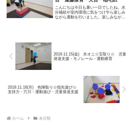
こんにちは今日も暑い一日でしたね。水
分補給や室内環境に気をつけ乍ら楽しみ
ながら運動を行いました。楽しみながら
全身を使って体を動かすことで爽快感や
達成感を感じながら経験していき、集中
力も合わせて育てていきたいと思いま
す。★跳び箱ジャンプ★ ★...
2019.11.15(金) 氷オニ☆宝取り☆ 児童
発達支援・モノレール・運動療育
2019.11.18(月) 色陣取り☆指先遊び☆
支持力・穴川・運動遊び・児童発達支援
ホーム
未分類