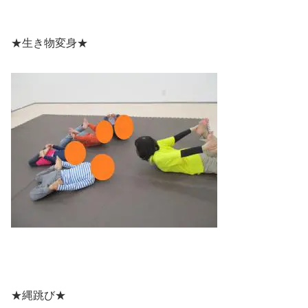
★生き物変身★
★縄跳び★