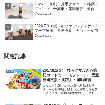
2026.7.13(月) 片手クマコーン移動☆
ジャンプ 千葉市・運動療育・天台
2026.07.13
2026.7.31(金) ゆりかごジャンケン☆
フープ体操 運動療育・天台・千葉市
2026.07.31
関連記事
2017.9.1(金) 後ろクマ歩き☆暗
未分類
記カード☆ モノレール・児童
発達支援・跳躍力・運動療育
こんにちは楽しかった夏休みも終わり、
今日から新学期が始まったお友だちも多
いようです。夏休み明けはちょっとお疲
れ気味のお友だちもいると思うので無理
せず、からだを動かしていきたいと思い
ます。★カラーコーンタッチ・クマ歩