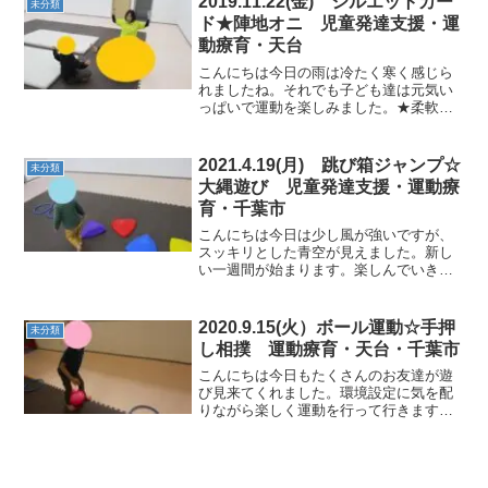
2019.11.22(金) シルエットカー
未分類
き・ウシガエルジャンプ★平...
ド★陣地オニ 児童発達支援・運
動療育・天台
こんにちは今日の雨は冷たく寒く感じら
れましたね。それでも子ども達は元気い
っぱいで運動を楽しみました。★柔軟体
操★ ★シルエットカードでおひっこし★
まずはシルエットカードのある場所を確
認しながら移動していき、カードがなく
2021.4.19(月) 跳び箱ジャンプ☆
未分類
なっても記憶を頼りに移...
大縄遊び 児童発達支援・運動療
育・千葉市
こんにちは今日は少し風が強いですが、
スッキリとした青空が見えました。新し
い一週間が始まります。楽しんでいきま
しょう！★飛び石渡りバランスを取りな
がら一歩、一歩確実に進んで行きます。
高さがあるって面白いね～。 ★フープ遊
2020.9.15(火）ボール運動☆手押
未分類
びフープをマット坂に置...
し相撲 運動療育・天台・千葉市
こんにちは今日もたくさんのお友達が遊
び見来てくれました。環境設定に気を配
りながら楽しく運動を行って行きます。
★ボール挟み★足でしっかりとボールを
挟んでフープからフープへの移動を行い
ました。普段使わない足の内側の筋肉を
使ってみました。★マット...