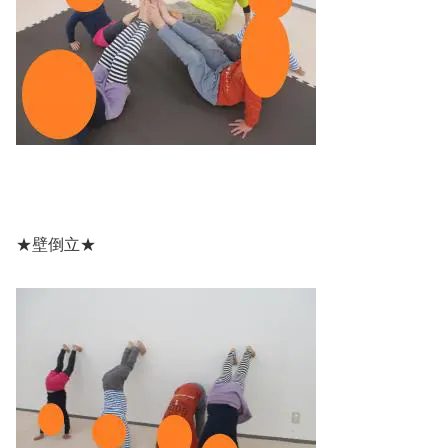
★壁倒立★