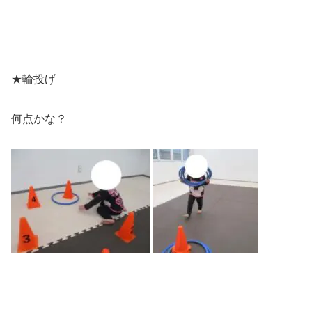
★輪投げ
何点かな？