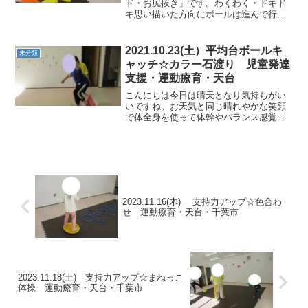
ド・お尻抜き」です。わくわく・ドキド
キ思い描いた方向にボールは進んで行く
でしょうか？楽しみですね！★カラー石
頭の上で手を合わせたり、色ごとにポー
ズをとったりしながら進んでいきまし
2021.10.23(土）平均台ボールキ
未分類
た。 ★鉄棒ぶら下がり...
ャッチ☆カラー石渡り 児童発達
支援・運動療育・天台
こんにちは今日は晴天となり気持ちがい
いですね。お天気と同じ晴れやかな笑顔
で体全身を使って体幹やバランス感覚を
養っていきました。★サーキット①跳び
箱ジャンプ・カラー石移動・グーパージ
ャンプ・平均台ボールキャッチ ★ほ
ぐしましょう～...
2023.11.16(木) 支持力アップ☆色合わ
せ 運動療育・天台・千葉市
2023.11.18(土) 支持力アップ☆まねっこ
体操 運動療育・天台・千葉市