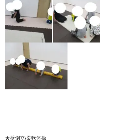
★壁倒立/柔軟体操