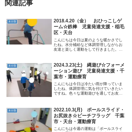
関連記事
2018.4.20（金） おひっこしゲ
未分類
ーム☆鉄棒 児童発達支援・稲毛
区・天台
こんにちは今日は夏のような暖かさでし
たね。水分補給など体調管理しながらお
友達と楽しく運動をして行きました。★
鉄棒 （煙突）子供たちに逆さまの感覚を
見につけておくことは動きの幅を広げる
ことに繋がります。それによって本人の
2024.3.23(土) 縄遊び☆フォーメ
未分類
大きな自信になり、その...
ーション遊び 児童発達支援・千
葉市・運動療育
こんにちは今日は冷たい雨が降っていま
したね、体調管理に気を付けていきたい
ですね。色々な運動遊びを通してお友達
と思い切り体を動かしていきました。★
ラジオ体操・柔軟体操前屈や背中をねじ
ったり普段動かさないようなところも丁
2022.10.3(月) ボールスライド・
未分類
寧に行っていきました。 ...
お尻抜き☆ビーチフラッグ 千葉
市・天台・運動療育
こんにちは今週の運動は「ボールスライ