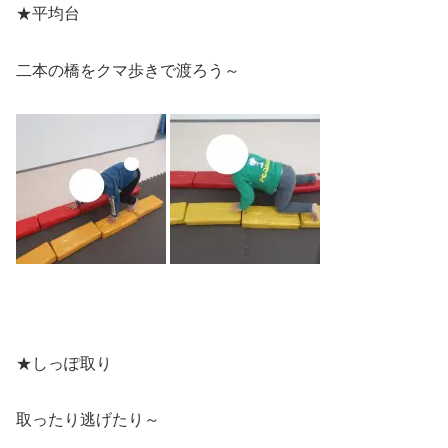
★平均台
二本の橋をクマ歩きで渡ろう～
★しっぽ取り
取ったり逃げたり～