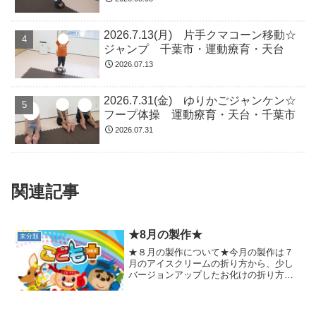
2026.7.13(月) 片手クマコーン移動☆
ジャンプ 千葉市・運動療育・天台
2026.07.13
2026.7.31(金) ゆりかごジャンケン☆
フープ体操 運動療育・天台・千葉市
2026.07.31
関連記事
★8月の製作★
未分類
★８月の製作について★今月の製作は７
月のアイスクリームの折り方から、少し
バージョンアップしたお化けの折り方で
す。少し難しい所は、ちょっとお手伝い
しながら楽しくお化けを折っていきまし
た。火の玉を絵の具でスタンプする際、