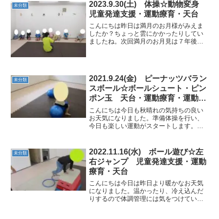
ここにも押してみよう♪お...
2023.9.30(土) 体操☆動物変身
未分類
児童発達支援・運動療育・天台
こんにちは昨日は満月のお月様がみえま
したか？ちょっと雲にかかったりしてい
ましたね。次回満月のお月見は７年後位
になるそうです。教室では今日も元気な
お友達といろいろな体の部位を使った体
操やお友達と協力しながらの運動を楽し
みました。★絵本★体操か...
2021.9.24(金) ピーナッツバラン
未分類
スボール☆ボールシュート・ピン
ポン玉 天台・運動療育・運動遊
び
こんにちは今日も秋晴れの気持ちの良い
お天気になりました。準備体操を行い、
今日も楽しい運動がスタートします。★
ピーナッツバランスボールジャンプした
り、コロコロしたり。。。姿勢を変えな
がら、バランス～。からだが伸びて、気
2022.11.16(水) ボール遊び☆左
未分類
持ちいいね～。 ★サーキ...
右ジャンプ 児童発達支援・運動
療育・天台
こんにちは今日は昨日より暖かなお天気
になりました。温かったり、冷え込んだ
りするので体調管理には気をつけていき
たいですね。今日も張り切って運動遊び
に来てくれましたお友達とルールなどを