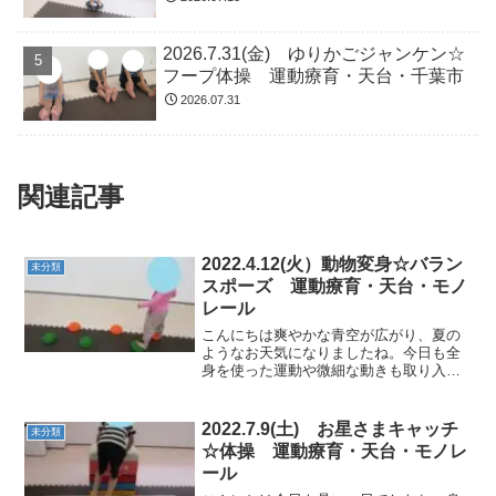
2026.7.31(金) ゆりかごジャンケン☆
フープ体操 運動療育・天台・千葉市
2026.07.31
関連記事
2022.4.12(火）動物変身☆バラン
未分類
スポーズ 運動療育・天台・モノ
レール
こんにちは爽やかな青空が広がり、夏の
ようなお天気になりましたね。今日も全
身を使った運動や微細な動きも取り入れ
ながら、元気に体を動かしていきまし
た。★ぷにょぷにょボールジグザグに進
むよ～落ちないで行けるかな？ ★カエ
2022.7.9(土) お星さまキャッチ
未分類
ル乗り/バランスポー...
☆体操 運動療育・天台・モノレ
ール