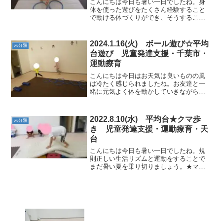
こんにちは今日も暑い一日でしたね。身
体を使った遊びをたくさん経験すること
で動ける体づくりができ、そうすること
で止まれる体作りもできるようになって
きます。またその中で思考を巡らせる時
間も入れながら今日も楽しく行っていき
2024.1.16(火) ボール遊び☆平均
未分類
たいと思います。★跳び箱...
台遊び 児童発達支援・千葉市・
運動療育
こんにちは今日はお天気は良いものの風
は冷たく感じられましたね。お友達と一
緒に元気よく体を動かしていきながら楽
しんでいきました。★マラソン体を温め
ましょう。 ★サーキット落ちないように
ゆっくり進んでいきました。 アヒル歩き
2022.8.10(水) 平均台★クマ歩
未分類
で~す。フープも上手...
き 児童発達支援・運動療育・天
台
こんにちは今日も暑い一日でしたね。規
則正しい生活リズムと運動をすることで
まだ暑い夏を乗り切りましょう。★マッ
ト山クマ歩きで上り下りをしてみましょ
う ★平均台ジャンプ両脚揃えてジャン
プ。最後まで頑張ってね。 ★フープ
① ★フー...