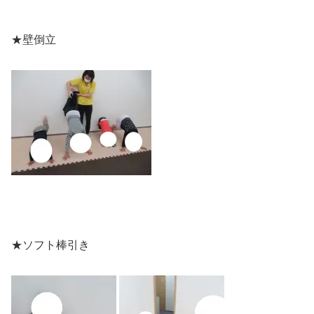
★壁倒立
★ソフト棒引き