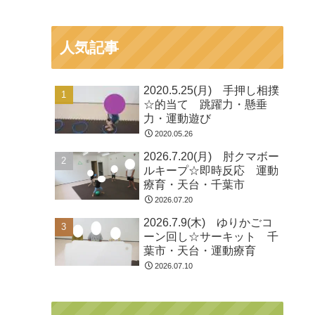
人気記事
2020.5.25(月) 手押し相撲
☆的当て 跳躍力・懸垂
力・運動遊び
2020.05.26
2026.7.20(月) 肘クマボー
ルキープ☆即時反応 運動
療育・天台・千葉市
2026.07.20
2026.7.9(木) ゆりかごコ
ーン回し☆サーキット 千
葉市・天台・運動療育
2026.07.10