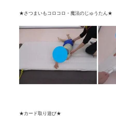
★さつまいもコロコロ・魔法のじゅうたん★
★カード取り遊び★