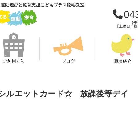
 運動遊びと療育支援こどもプラス稲毛教室
04
【平日
【土曜日・祝日・
ご利用方法
ブログ
職員紹介
引き☆シルエットカード☆ 放課後等デイ