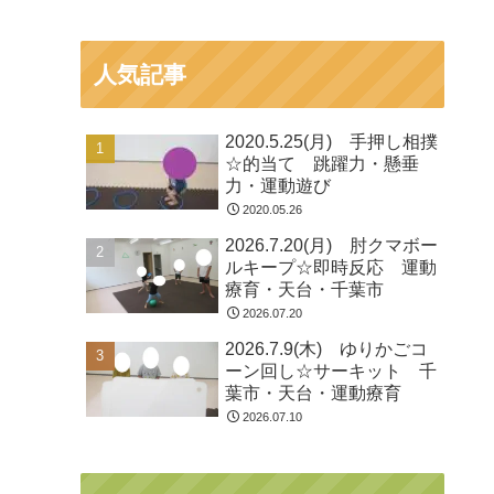
人気記事
2020.5.25(月) 手押し相撲
☆的当て 跳躍力・懸垂
力・運動遊び
2020.05.26
2026.7.20(月) 肘クマボー
ルキープ☆即時反応 運動
療育・天台・千葉市
2026.07.20
2026.7.9(木) ゆりかごコ
ーン回し☆サーキット 千
葉市・天台・運動療育
2026.07.10