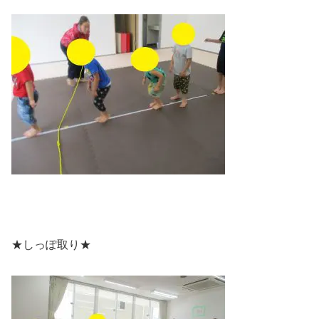
★しっぽ取り★