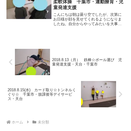
柔軟体操 千葉市・運動療育・児
童発達支援
こんにちは朝は曇り空でしたが、次第に
お日様が顔を見せてくれるようになりま
したね。自分からやってみたいを大事に
していきながら今日も楽し運動していき
ましょう。★絵本★跳び箱・かけっこデ
コボコマットを走ったり、お友達と電車
ごっこをしました。 ★柔...
2018.8.13（月） 鉄棒☆ボール運び 児
童発達支援・天台・千葉市
2018.8.15(水) カード取り☆トンネルく
ぐり☆ 千葉市・放課後等デイサービ
ス・天台
ホーム
未分類