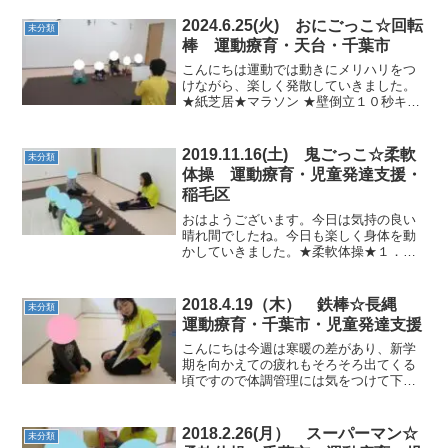
2024.6.25(火) おにごっこ☆回転
未分類
棒 運動療育・天台・千葉市
こんにちは運動では動きにメリハリをつ
けながら、楽しく発散していきました。
★紙芝居★マラソン ★壁倒立１０秒キー
プ！ ★ラインジャンプ合図に合わせて提
示された色に移動～ ★カード二語文にチ
ャレンジ！ ★回転棒目標回数を決めてジ
2019.11.16(土) 鬼ごっこ☆柔軟
未分類
ャンプ！ ...
体操 運動療育・児童発達支援・
稲毛区
おはようございます。今日は気持の良い
晴れ間でしたね。今日も楽しく身体を動
かしていきました。★柔軟体操★１．
２．３．４．と声をかけながら身体をほ
ぐしていきました。 ★即時反応遊び★走
っていて、合図とともに壁でポーズをし
2018.4.19（木） 鉄棒☆長縄
未分類
たりクモ歩きをして楽しみ...
運動療育・千葉市・児童発達支援
こんにちは今週は寒暖の差があり、新学
期を向かえての疲れもそろそろ出てくる
頃ですので体調管理には気をつけて下さ
いね。今日も教室を楽しみに来てくれた
お友達と一緒にたくさん身体を動かしま
した。★絵本★リズム体操★じゃがいも
2018.2.26(月） スーパーマン☆
未分類
ごろごろ★鉄棒でえんとつ...