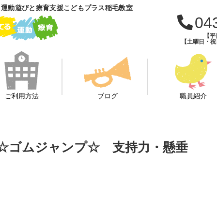
 運動遊びと療育支援こどもプラス稲毛教室
04
【平日
【土曜日・祝日・
ご利用方法
ブログ
職員紹介
上がり☆ゴムジャンプ☆ 支持力・懸垂