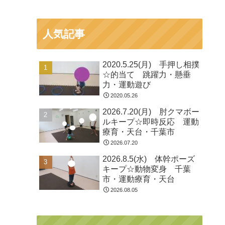
人気記事
2020.5.25(月) 手押し相撲
☆的当て 跳躍力・懸垂
力・運動遊び
2020.05.26
2026.7.20(月) 肘クマボー
ルキープ☆即時反応 運動
療育・天台・千葉市
2026.07.20
2026.8.5(水) 体幹ポーズ
キープ☆動物変身 千葉
市・運動療育・天台
2026.08.05