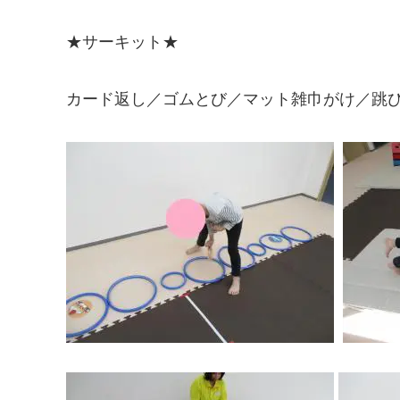
★サーキット★
カード返し／ゴムとび／マット雑巾がけ／跳