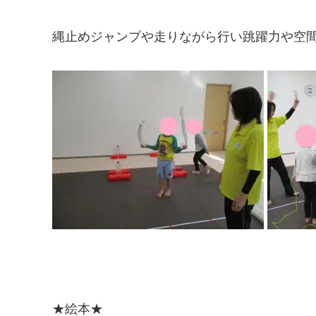
縄止めジャンプや走りながら行い跳躍力や空
★絵本★