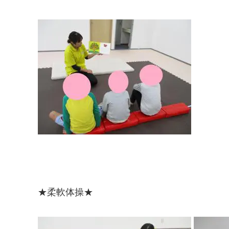
★柔軟体操★