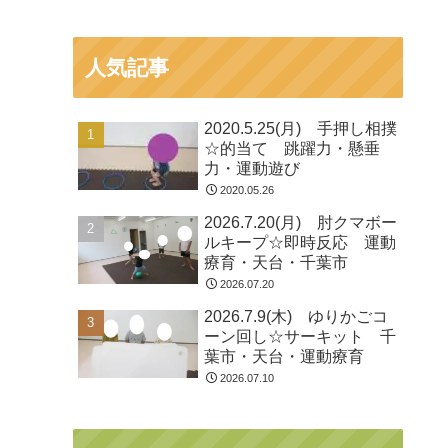
人気記事
2020.5.25(月) 手押し相撲
☆的当て 跳躍力・懸垂
力・運動遊び
2020.05.26
2026.7.20(月) 肘クマボー
ルキープ☆即時反応 運動
療育・天台・千葉市
2026.07.20
2026.7.9(木) ゆりかごコ
ーン回し☆サーキット 千
葉市・天台・運動療育
2026.07.10