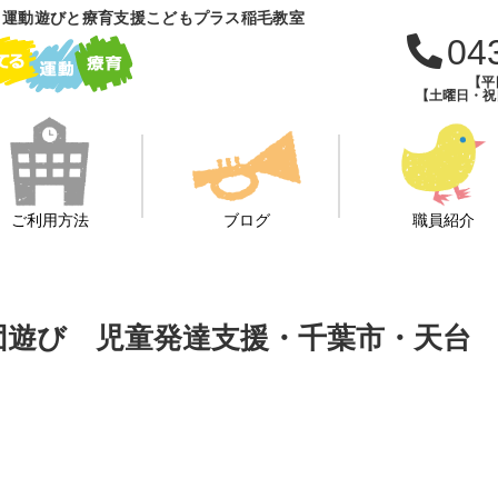
 運動遊びと療育支援こどもプラス稲毛教室
04
【平日
【土曜日・祝日・
ご利用方法
ブログ
職員紹介
操☆集団遊び 児童発達支援・千葉市・天台