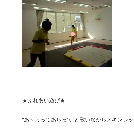
★ふれあい遊び★
“あ～らってあらって”と歌いながらスキンシ