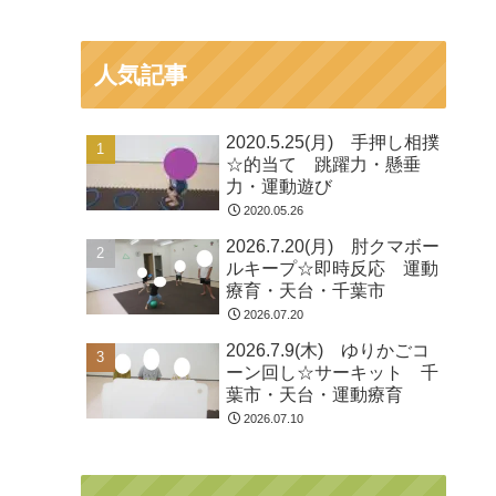
人気記事
2020.5.25(月) 手押し相撲
☆的当て 跳躍力・懸垂
力・運動遊び
2020.05.26
2026.7.20(月) 肘クマボー
ルキープ☆即時反応 運動
療育・天台・千葉市
2026.07.20
2026.7.9(木) ゆりかごコ
ーン回し☆サーキット 千
葉市・天台・運動療育
2026.07.10