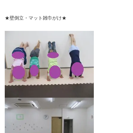
★壁倒立・マット雑巾がけ★