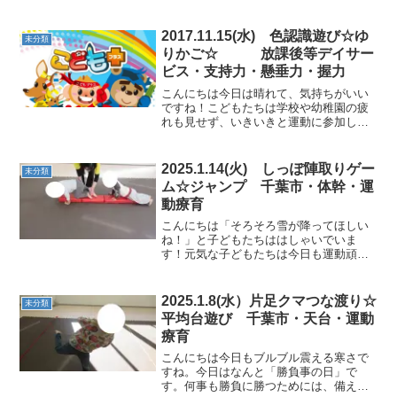
2017.11.15(水) 色認識遊び☆ゆ
未分類
りかご☆ 放課後等デイサー
ビス・支持力・懸垂力・握力
こんにちは今日は晴れて、気持ちがいい
ですね！こどもたちは学校や幼稚園の疲
れも見せず、いきいきと運動に参加して
くれました。★色認識★コーンの上に同
じ色のボールを合わせていきます。 ★フ
ープジャンプ★右側、左側、どちらか好
2025.1.14(火) しっぽ陣取りゲー
未分類
きなコースを選んでも...
ム☆ジャンプ 千葉市・体幹・運
動療育
こんにちは「そろそろ雪が降ってほしい
ね！」と子どもたちははしゃいでいま
す！元気な子どもたちは今日も運動頑張
りました。★フープジャンプグーパーグ
ーパー上手だね！★平均台クマ歩き落ち
ないように渡りましょう！ ★カラー石お
2025.1.8(水）片足クマつな渡り☆
未分類
得意のカラー石をスイスイ...
平均台遊び 千葉市・天台・運動
療育
こんにちは今日もブルブル震える寒さで
すね。今日はなんと「勝負事の日」で
す。何事も勝負に勝つためには、備えが