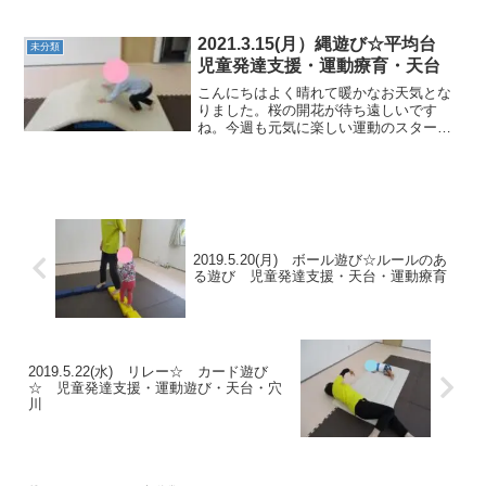
なければなりませんね！運動もそうで
す。けがをしないように、準備体操をし
っかりして楽しく運動していきましょう
2021.3.15(月）縄遊び☆平均台
未分類
ね！★縄渡り提示された色の上...
児童発達支援・運動療育・天台
こんにちはよく晴れて暖かなお天気とな
りました。桜の開花が待ち遠しいです
ね。今週も元気に楽しい運動のスタート
です！★マット小山クマ歩きで越えて行
くよ～下り坂も姿勢を崩さずできまし
た！ ★カラー石一つとばしにも挑戦しま
した。 ★フープ隙間もよく...
2019.5.20(月) ボール遊び☆ルールのあ
る遊び 児童発達支援・天台・運動療育
2019.5.22(水) リレー☆ カード遊び
☆ 児童発達支援・運動遊び・天台・穴
川