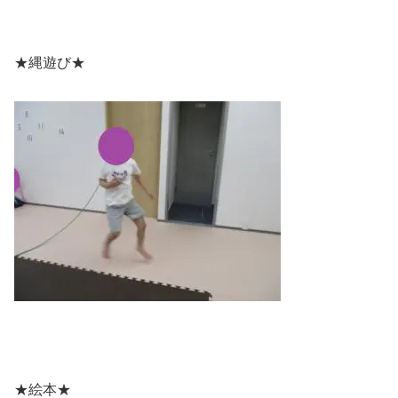
★縄遊び★
★絵本★