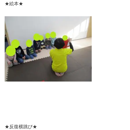
★絵本★
★反復横跳び★