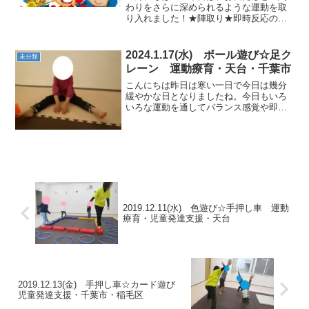
わりをさらに深められるような運動を取
り入れました！★陣取り★即時反応の中
で集中力を養い、指示を聞いて行動しま
す。集中が続くように曲をかけたり、指
示をする声の大きさを小さくしたり工夫
2024.1.17(水) ボール遊び☆足ク
未分類
しています。 ★絵本★★...
レーン 運動療育・天台・千葉市
こんにちは昨日は寒い一日で今日は幾分
緩やかな日となりましたね。今日もいろ
いろな運動を通してバランス感覚や即時
反応、協調性を育てていきたいと思いま
す。★体操前屈やだるまや足首を動かし
ていきました。 ★忍者歩きつま先で歩い
たりそっとジャンプした...
2019.12.11(水) 色遊び☆手押し車 運動
療育・児童発達支援・天台
2019.12.13(金) 手押し車☆カード遊び
児童発達支援・千葉市・稲毛区