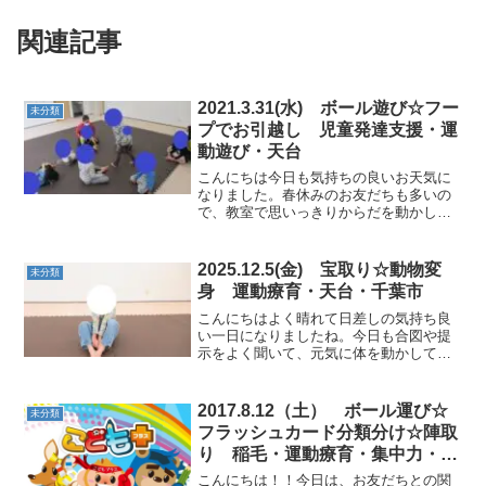
関連記事
2021.3.31(水) ボール遊び☆フー
未分類
プでお引越し 児童発達支援・運
動遊び・天台
こんにちは今日も気持ちの良いお天気に
なりました。春休みのお友だちも多いの
で、教室で思いっきりからだを動かしリ
フレッシュしてもらえたらと思っていま
す。★柔軟体操運動を始める前にからだ
をほぐしていきましょう。これで、準備
2025.12.5(金) 宝取り☆動物変
未分類
運動バッチリだね。★ボー...
身 運動療育・天台・千葉市
こんにちはよく晴れて日差しの気持ち良
い一日になりましたね。今日も合図や提
示をよく聞いて、元気に体を動かしてい
きましょう！★動物変身ちょうちょうや
アザラシ、カメなど提示を聞いてすぐに
変身！ ★絵本★カラー石高い所に着い
2017.8.12（土） ボール運び☆
未分類
たら煙突ポーズ！★平...
フラッシュカード分類分け☆陣取
り 稲毛・運動療育・集中力・感
情コントロール
こんにちは！！今日は、お友だちとの関