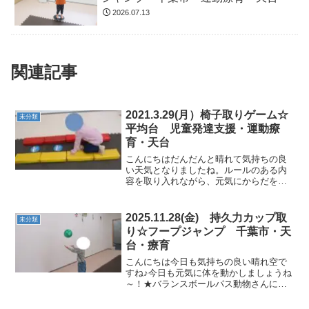
2026.07.13
関連記事
2021.3.29(月）椅子取りゲーム☆
未分類
平均台 児童発達支援・運動療
育・天台
こんにちはだんだんと晴れて気持ちの良
い天気となりましたね。ルールのある内
容を取り入れながら、元気にからだを動
かしていきたいと思います。★平均台カ
ードめくりクマ歩きやアヒル歩きで進
み、カードをめくって行きます。 ★ジ
2025.11.28(金) 持久力カップ取
未分類
グザグ進みコーンの位...
り☆フープジャンプ 千葉市・天
台・療育
こんにちは今日も気持ちの良い晴れ空で
すね♪今日も元気に体を動かしましょうね
～！★バランスボールパス動物さんに向
かってパス！的にピタッと当てることが
できましたね。★絵本「どうしたらいい