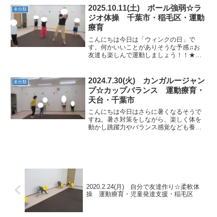
かな？」を読みました。★持久力アップ
2025.10.11(土) ボール強弱☆ラ
未分類
マラソン足を上げて走り...
ジオ体操 千葉市・稲毛区・運動
療育
こんにちは今日は「ウィンクの日」で
す。何かいいことがありそうな予感♫お
友達も楽しんで運動しましょう！！★ラ
ジオ体操元気よくラジオ体操でスター
ト！！★ランニングジャンプしながらラ
ンニング！とても素早くてかっこよかっ
2024.7.30(火) カンガルージャン
未分類
たね！！★フープDE体操フー...
プ☆カップバランス 運動療育・
天台・千葉市
こんにちは今日はさらに暑くなるそうで
すね。暑さ対策をしながら、楽しく体を
動かし跳躍力やバランス感覚なども養っ
ていきたいと思います。★ラジオ体操★
カップバランス頭の上にカップをのせて
歩いたり、足で掴んでバランス～ ★色合
わせスピードアップで頑...
2020.2.24(月) 自分で友達作り☆柔軟体
操 運動療育・児童発達支援・稲毛区