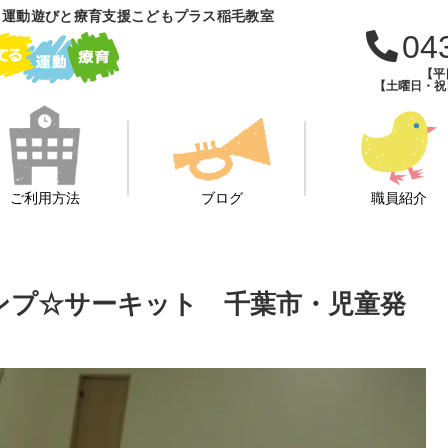
 運動遊びと療育支援こどもプラス稲毛教室
04
【平日
【土曜日・祝日・
ご利用方法
ブログ
職員紹介
りジャンプ☆サーキット 千葉市・児童発