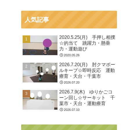
人気記事
2020.5.25(月) 手押し相撲
☆的当て 跳躍力・懸垂
力・運動遊び
2020.05.26
2026.7.20(月) 肘クマボー
ルキープ☆即時反応 運動
療育・天台・千葉市
2026.07.20
2026.7.9(木) ゆりかごコ
ーン回し☆サーキット 千
葉市・天台・運動療育
2026.07.10