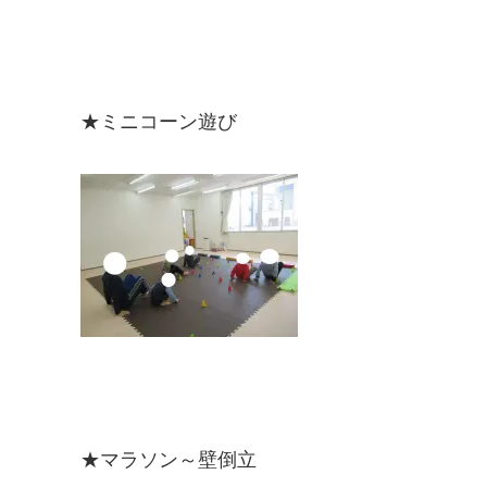
★ミニコーン遊び
★マラソン～壁倒立