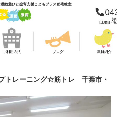
 運動遊びと療育支援こどもプラス稲毛教室
04
【平日
【土曜日・祝日・
ご利用方法
ブログ
職員紹介
ルキープトレーニング☆筋トレ 千葉市・