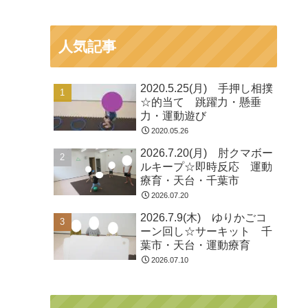
人気記事
2020.5.25(月) 手押し相撲
☆的当て 跳躍力・懸垂
力・運動遊び
2020.05.26
2026.7.20(月) 肘クマボー
ルキープ☆即時反応 運動
療育・天台・千葉市
2026.07.20
2026.7.9(木) ゆりかごコ
ーン回し☆サーキット 千
葉市・天台・運動療育
2026.07.10