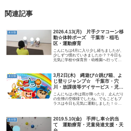
関連記事
2026.4.13(月) 片手クマコーン移
未分類
動☆体幹ポーズ 千葉市・稲毛
区・運動療育
こんにちは4月に入り少し経ちましたが、
少しずつ慣れていきましたか？？今日も
元気に学校や保育所・幼稚園へ行ってき
たお友達、お教室でも頑張りましょう～
♫★カード静かに落ち着いてからスター
ト。正座の姿勢、キープしよう！ ★片手
3月2日(木) 縄遊び☆跳び箱、よ
未分類
クマコーン移動今週の...
じ登りジャンプ☆ 千葉市・穴
川・放課後等デイサービス・児童
発達支援
こんにちは♪外は雨が降ったり、止んだり
の生憎の空模様でしたね。でもこどもプ
ラスは今日も元気に運動しました！☆絵
本☆背筋が伸びていて聞く姿勢、素敵で
すね。☆柔軟体操☆可動域を広げていき
ます。☆ボール足渡し☆腹筋を鍛えなが
2019.5.10(金) 手押し車☆的当
未分類
ら、ボールを落とさない...
て 運動療育・児童発達支援・天
台