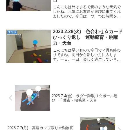
こんにちは外はまるで夏のような天気で
したね。元気にお友達が遊びに来てくれ
ましたので、今日は一つ一つに時間をか
けて行いました。★的当て★動物や数字
のカードをめがけてボール当てをしまし
た。片手で投げたり、両手でバスケット
2023.2.28(火) 色合わせ☆カード
未分類
のように投げたりと好みの...
ひっくり返し 運動療育・跳躍
力・天台
こんにちは早いもので今日で２月も終わ
りですね。明日から新しい月に入りま
す。一日、一日、楽しく過ごしていきま
しょう。★マラソン腕を大きく振って、
ウォーミングアップ～。★カップひっく
り返し平均台の上でバランスを取りなが
らしゃがみ、カップをひっく...
2025.7.4(金) ラダー陣取り☆ボール運
び 千葉市・稲毛区・天台
2025.7.7(月) 高速カップ取り☆動物変