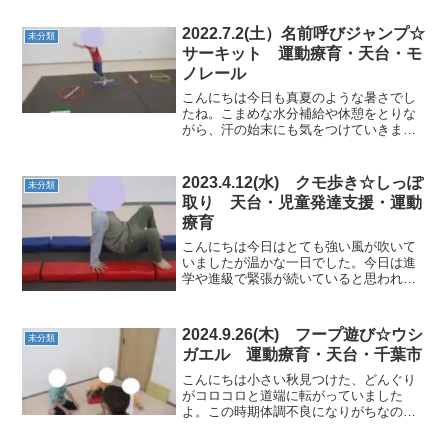
もコロコロ・平均台渡り・マット坂・フ
ープジャンプ★間隔の開いた平均台もバ
2022.7.2(土）名前呼びジャンプ☆
未分類
ランスを取りながら、上手に...
サーキット 運動療育・天台・モ
ノレール
こんにちは今日も真夏のような暑さでし
たね。こまめな水分補給や休憩をとりな
がら、汗の始末にも気をつけていきまし
た。運動では、合図に耳を澄ませてすぐ
に反応しながら楽しく体を動かしていき
たいと思います。★フープ東西南北ジャ
2023.4.12(水) クモ歩き☆しっぽ
未分類
ンプおへその向きを変えて...
取り 天台・児童発達支援・運動
療育
こんにちは今日はとても強い風が吹いて
いましたが温かな一日でした。今日は進
学や進級で緊張が続いていると思われる
ので発散系の運動をしながら楽しく過ご
していきました。★クモ歩きクマよりも
大変なクモ歩きで前後に進んで行きまし
2024.9.26(木) フープ遊び☆ウシ
未分類
た。 ★左右反転ジャン...
ガエル 運動療育・天台・千葉市
こんにちは小さい秋見つけた、どんぐり
がコロコロと道端に転がっていました
よ。この時期体調不良になりがちなので
十分な睡眠と栄養をしっかり取っていき
たいですね。★紙芝居★サーキットマッ