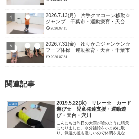
2026.7.13(月) 片手クマコーン移動☆
ジャンプ 千葉市・運動療育・天台
2026.07.13
2026.7.31(金) ゆりかごジャンケン☆
フープ体操 運動療育・天台・千葉市
2026.07.31
関連記事
2019.5.22(水) リレー☆ カード
未分類
遊び☆ 児童発達支援・運動遊
び・天台・穴川
こんにちは昨日の大雨が嘘のように晴天
になりました。水分補給を小まめに取
り、気温の差も激しいので体調を見なが
ら運動を行っていきました。★さつまい