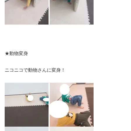
★動物変身
ニコニコで動物さんに変身！