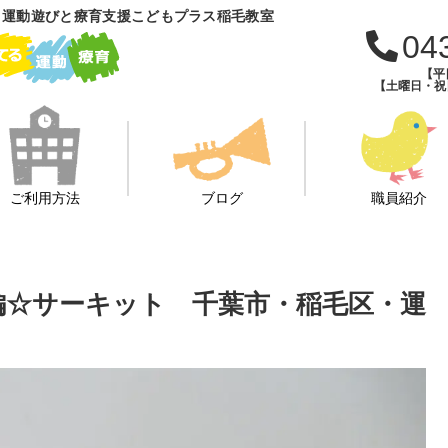
 運動遊びと療育支援こどもプラス稲毛教室
04
【平日
【土曜日・祝日・
ご利用方法
ブログ
職員紹介
マ発展編☆サーキット 千葉市・稲毛区・運