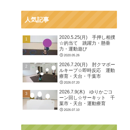
人気記事
2020.5.25(月) 手押し相撲
☆的当て 跳躍力・懸垂
力・運動遊び
2020.05.26
2026.7.20(月) 肘クマボー
ルキープ☆即時反応 運動
療育・天台・千葉市
2026.07.20
2026.7.9(木) ゆりかごコ
ーン回し☆サーキット 千
葉市・天台・運動療育
2026.07.10