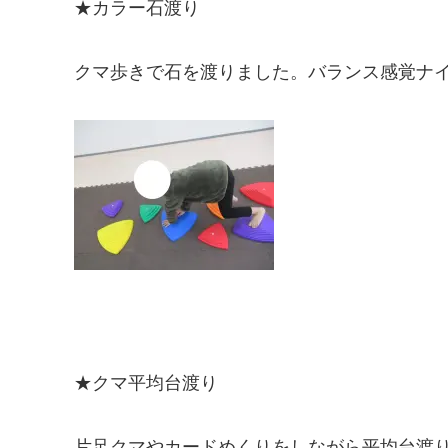
★カラー石渡り
クマ歩きで石を渡りました。バランス感覚ナ
★クマ平均台渡り
片足クマやカードめくりをしながら平均台渡