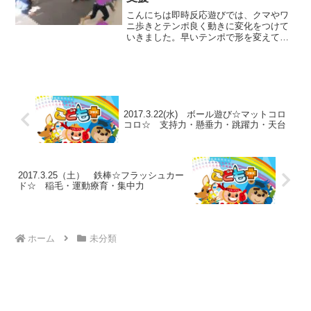
こんにちは即時反応遊びでは、クマやワ
ニ歩きとテンポ良く動きに変化をつけて
いきました。早いテンポで形を変えてい
くことで集中力を高め、メリハリのある
運動を行っていきました。★即時反応遊
び★★カップ取り★幾つかのグループに
分かれて、カップ取りをし...
2017.3.22(水) ボール遊び☆マットコロ
コロ☆ 支持力・懸垂力・跳躍力・天台
2017.3.25（土） 鉄棒☆フラッシュカー
ド☆ 稲毛・運動療育・集中力
ホーム
未分類