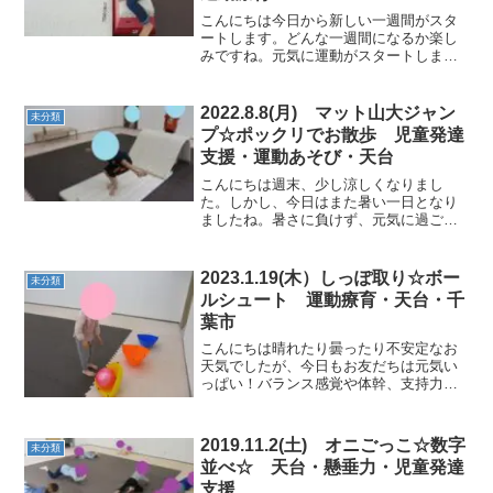
こんにちは今日から新しい一週間がスタ
ートします。どんな一週間になるか楽し
みですね。元気に運動がスタートしま
す！★跳び箱両腕でからだを支えて前進
していくことで、開脚跳びに繋げていき
ます。★バランスボール進み柔らかい半
2022.8.8(月) マット山大ジャン
未分類
球の上をバランスを取りなが...
プ☆ポックリでお散歩 児童発達
支援・運動あそび・天台
こんにちは週末、少し涼しくなりまし
た。しかし、今日はまた暑い一日となり
ましたね。暑さに負けず、元気に過ごし
ましょう！★マット山大ジャンプみんな
楽しそうに思いっきりジャ～ンプ！着地
も綺麗です。 ★両足ジャンプ平均台二
2023.1.19(木）しっぽ取り☆ボー
未分類
段・三段・フープ ...
ルシュート 運動療育・天台・千
葉市
こんにちは晴れたり曇ったり不安定なお
天気でしたが、今日もお友だちは元気い
っぱい！バランス感覚や体幹、支持力な
ど色んな部位に刺激を与えながら、運動
していきました。★ボールシュート！カ
ラー指定～たくさんボールを投げる遊び
2019.11.2(土) オニごっこ☆数字
未分類
をしたあとに、発展した運...
並べ☆ 天台・懸垂力・児童発達
支援