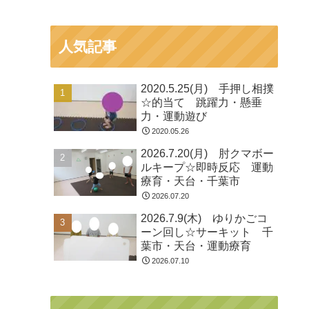
人気記事
2020.5.25(月) 手押し相撲
☆的当て 跳躍力・懸垂
力・運動遊び
2020.05.26
2026.7.20(月) 肘クマボー
ルキープ☆即時反応 運動
療育・天台・千葉市
2026.07.20
2026.7.9(木) ゆりかごコ
ーン回し☆サーキット 千
葉市・天台・運動療育
2026.07.10