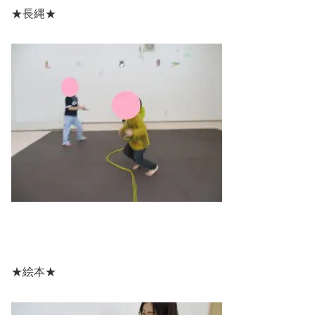
★長縄★
★絵本★