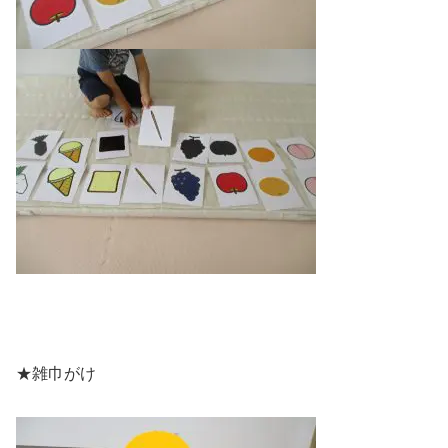
★雑巾がけ