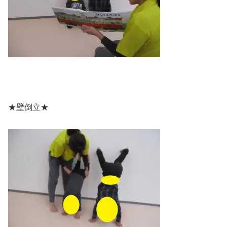
★壁倒立★