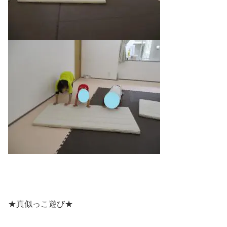
★真似っこ遊び★