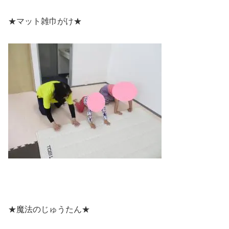
★マット雑巾がけ★
★魔法のじゅうたん★