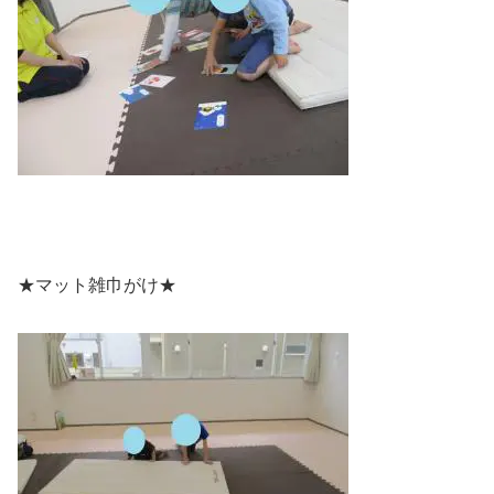
★マット雑巾がけ★