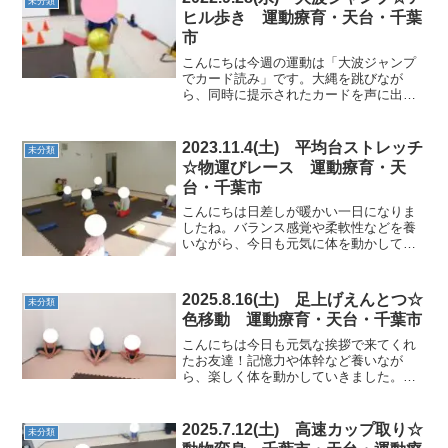
未分類
ヒル歩き 運動療育・天台・千葉
市
こんにちは今週の運動は「大波ジャンプ
でカード読み」です。大縄を跳びなが
ら、同時に提示されたカードを声に出し
て読み上げていくことで、判断力や集中
力を高めていきました。★バランス遊び
ボールキャッチやボールを持ちながら回
2023.11.4(土) 平均台ストレッチ
未分類
転したりと体幹を養っていき...
☆物運びレース 運動療育・天
台・千葉市
こんにちは日差しが暖かい一日になりま
したね。バランス感覚や柔軟性などを養
いながら、今日も元気に体を動かしてい
きたいと思います。★お話タイム絵本や
新しい紙芝居を見ました。★柔軟体操平
均台を使いながらストレッチ！カップを
2025.8.16(土) 足上げえんとつ☆
未分類
頭上にのせながらバランス...
色移動 運動療育・天台・千葉市
こんにちは今日も元気な挨拶で来てくれ
たお友達！記憶力や体幹など養いなが
ら、楽しく体を動かしていきました。★
柔軟体操・筋トレポーズ腕を高く伸ばす
ポーズもバッチリでした！ ★色動提示さ
れていた色の順番に移動します～記憶す
2025.7.12(土) 高速カップ取り☆
未分類
る数を増やしたり、テンポ...