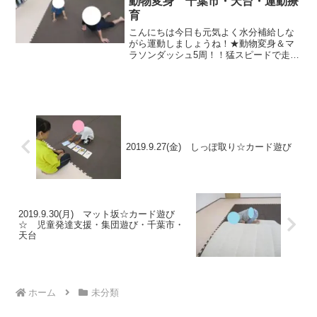
動物変身 千葉市・天台・運動療
育
こんにちは今日も元気よく水分補給しな
がら運動しましょうね！★動物変身＆マ
ラソンダッシュ5周！！猛スピードで走っ
たり、アザラシランニング！ ★ラジオ体
操★絵本夏の虫「カブトムシ」かわいい
カブトムシ、もう会えたかな？？★おと
もだちまねっこお友達...
2019.9.27(金) しっぽ取り☆カード遊び
2019.9.30(月) マット坂☆カード遊び
☆ 児童発達支援・集団遊び・千葉市・
天台
ホーム
未分類