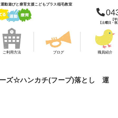
 運動遊びと療育支援こどもプラス稲毛教室
04
【平日
【土曜日・祝日・
ご利用方法
ブログ
職員紹介
ングポーズ☆ハンカチ(フープ)落とし 運