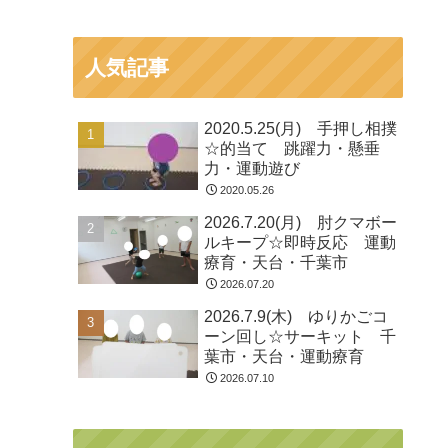
人気記事
2020.5.25(月) 手押し相撲
☆的当て 跳躍力・懸垂
力・運動遊び
2020.05.26
2026.7.20(月) 肘クマボー
ルキープ☆即時反応 運動
療育・天台・千葉市
2026.07.20
2026.7.9(木) ゆりかごコ
ーン回し☆サーキット 千
葉市・天台・運動療育
2026.07.10