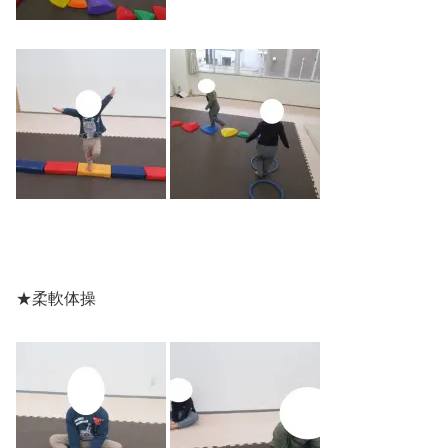
★柔軟体操