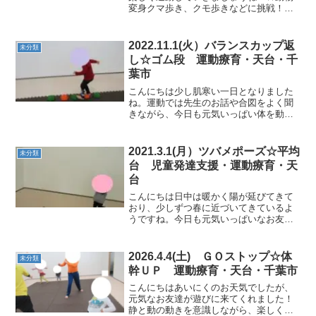
変身クマ歩き、クモ歩きなどに挑戦！★
バランスボードボールパス＆キャッチも
楽しみました♪バランスキープしながらか
っこいいね！ ★ぶちぶちボール体幹安定
2022.11.1(火）バランスカップ返
未分類
しないぶちぶちボール...
し☆ゴム段 運動療育・天台・千
葉市
こんにちは少し肌寒い一日となりました
ね。運動では先生のお話や合図をよく聞
きながら、今日も元気いっぱい体を動か
していきました。★ぷにょぷにょボール
感触にビックリしながらも、慣れてくる
とおもしろいね～★マット山高さの違う
2021.3.1(月）ツバメポーズ☆平均
未分類
二つのお山を、クマ歩きで...
台 児童発達支援・運動療育・天
台
こんにちは日中は暖かく陽が延びてきて
おり、少しずつ春に近づいてきているよ
うですね。今日も元気いっぱいなお友だ
ち。晴れやかな気分で運動スタートで
す！★マラソン腕をしっかり振って走り
ましょう。★鉄棒・ツバメ何度かチャレ
2026.4.4(土) ＧＯストップ☆体
未分類
ンジする内に手足を伸ばして...
幹ＵＰ 運動療育・天台・千葉市
こんにちはあいにくのお天気でしたが、
元気なお友達が遊びに来てくれました！
静と動の動きを意識しながら、楽しく体