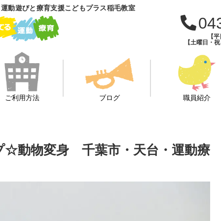
 運動遊びと療育支援こどもプラス稲毛教室
04
【平日
【土曜日・祝日・
ご利用方法
ブログ
職員紹介
プロープ☆動物変身 千葉市・天台・運動療