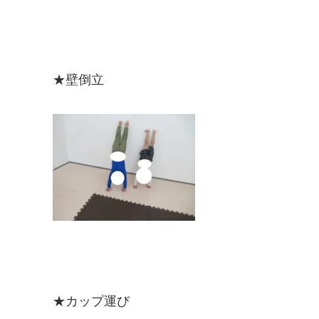
★壁倒立
★カップ運び