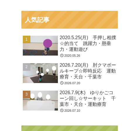
人気記事
2020.5.25(月) 手押し相撲
☆的当て 跳躍力・懸垂
力・運動遊び
2020.05.26
2026.7.20(月) 肘クマボー
ルキープ☆即時反応 運動
療育・天台・千葉市
2026.07.20
2026.7.9(木) ゆりかごコ
ーン回し☆サーキット 千
葉市・天台・運動療育
2026.07.10