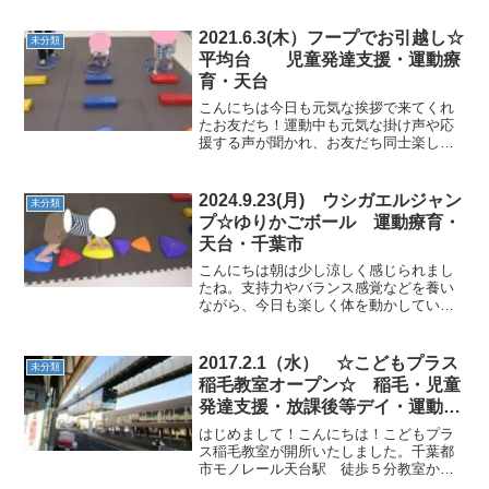
ち、お出かけした事などたくさんお話し
をしてくれました。☆指遊び・新聞ビリ
2021.6.3(木）フープでお引越し☆
未分類
ビリ☆新聞ビリビリは、新...
平均台 児童発達支援・運動療
育・天台
こんにちは今日も元気な挨拶で来てくれ
たお友だち！運動中も元気な掛け声や応
援する声が聞かれ、お友だち同士楽しみ
ながら体を動かしていきました。★フー
プでお引越し二つのフープで進み平均台
の川をジャンプして、高いお山に登った
2024.9.23(月) ウシガエルジャン
未分類
らハイポーズ！！ ...
プ☆ゆりかごボール 運動療育・
天台・千葉市
こんにちは朝は少し涼しく感じられまし
たね。支持力やバランス感覚などを養い
ながら、今日も楽しく体を動かしていき
ました。★カラー石渡りいろいろな渡り
方ができました！お片付けもバッチリ！
★ウジガエル渡りみんな上手にジャンプ
2017.2.1（水） ☆こどもプラス
未分類
できました！ ★カード...
稲毛教室オープン☆ 稲毛・児童
発達支援・放課後等デイ・運動療
育
はじめまして！こんにちは！こどもプラ
ス稲毛教室が開所いたしました。千葉都
市モノレール天台駅 徒歩５分教室から
はモノレールが見えます！！こどもたち