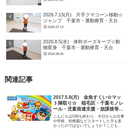
2026.7.13(月) 片手クマコーン移動☆
ジャンプ 千葉市・運動療育・天台
2026.07.13
2026.8.5(水) 体幹ポーズキープ☆動
物変身 千葉市・運動療育・天台
2026.08.05
関連記事
2017.5.8(月) 金魚すくい☆マッ
未分類
ト陣取り☆ 稲毛区・千葉モノレ
ール・児童発達支援・放課後等デ
イサービス
こんにちはGWも終わり、今日からお仕事
や学校、幼稚園などスタートした方も多
かったのではないでしょうか？こどもプ
ラスに今日も元気に来てくれたお友だ