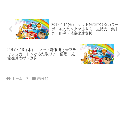
も大喜び！！☆支持力・跳躍力・懸垂力
☆基本的なからだの動きを体感し、転び
やすい、落ち着きがない、...
2017.4.11(火) マット雑巾掛け☆カラー
ボール入れ☆クマ歩き☆ 支持力・集中
力・稲毛・児童発達支援
2017.4.13（木） マット雑巾掛け☆フラ
ッシュカード☆かるた取り☆ 稲毛・児
童発達支援・送迎
ホーム
未分類