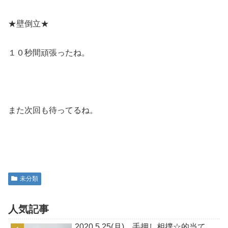
★壁倒立★
１０秒間頑張ったね。
また次回も待ってるね。
未分類
人気記事
2020.5.25(月) 手押し相撲☆的当て