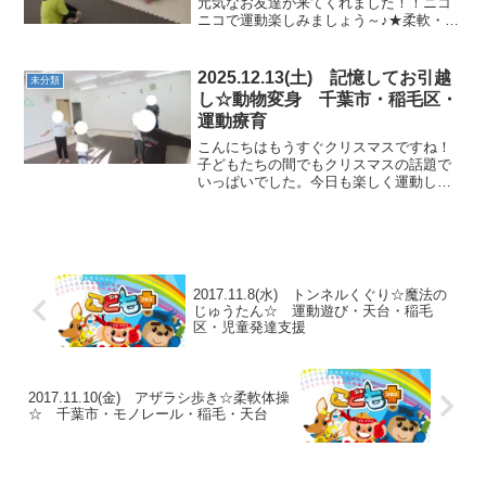
元気なお友達が来てくれました！！ニコ
ニコで運動楽しみましょう～♪★柔軟・動
物変身柔軟体操から丁寧に行い、動物変
身ではかっこいい動物さんになれまし
た。 ★どっちかな？？マラソン棒をくぐ
2025.12.13(土) 記憶してお引越
未分類
るか、ジャンプするかを...
し☆動物変身 千葉市・稲毛区・
運動療育
こんにちはもうすぐクリスマスですね！
子どもたちの間でもクリスマスの話題で
いっぱいでした。今日も楽しく運動して
冬休みに向けて備えていきましょう！！
★ラジオ体操 ★柔軟体操寒くなって体が
硬くならないように、しっかりとほぐし
ていきましょう。★動物...
2017.11.8(水) トンネルくぐり☆魔法の
じゅうたん☆ 運動遊び・天台・稲毛
区・児童発達支援
2017.11.10(金) アザラシ歩き☆柔軟体操
☆ 千葉市・モノレール・稲毛・天台