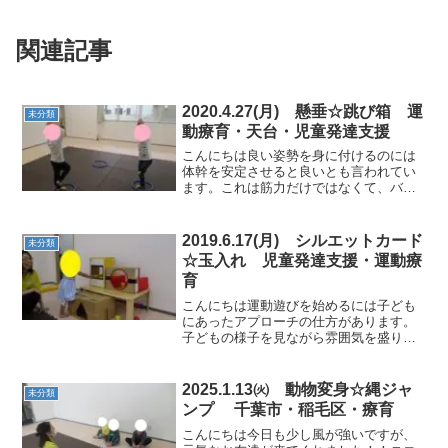
関連記事
2020.4.27(月) 懸垂☆跳び箱 運
未分類
動療育・天台・児童発達支援
こんにちは良い姿勢を身に付けるのには
体幹を安定させると良いとも言われてい
ます。これは筋力だけではなくて、バラ
ンス感覚を働かせて目からも視覚情報を
しっかりと認知することが大切だそうで
す。今日はバランス感覚を養っていくよ
2019.6.17(月) シルエットカード
未分類
うな運動もたくさん取り入...
☆玉入れ 児童発達支援・運動療
育
こんにちは運動遊びを始めるには子ども
にあったアプローチの仕方があります。
子どもの様子を見ながら雰囲気を盛り上
げたり好きな音楽などできっかけを作り
ながら遊びに発展させたり、自信を育て
て遊ぶ楽しさを一緒に体験しています。
2025.1.13㈫ 動物変身☆縄ジャ
未分類
楽しく行うことで次々に意...
ンプ 千葉市・稲毛区・療育
こんにちは今日も少し風が強いですが、