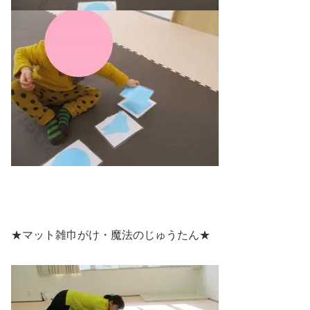
★マット雑巾がけ・魔法のじゅうたん★