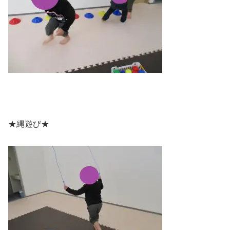
★縄遊び★