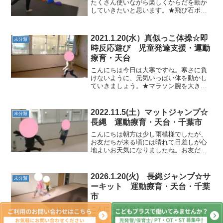
たくさん使いながら楽しくからだを動か
していきたいと思います。★飛び石ポー
ズ飛び石を渡りながら、高い飛び石の上
でバランスポーズ～。飛行機ポーズやバ
ナナポーズ、上手にできました。 ★さつ
2021.1.20(水）真似っこ体操☆即
未分類
まいもコロコロからだの...
時反応遊び 児童発達支援・運動
療育・天台
こんにちは今日は大寒ですね。寒さに負
けないように、元気いっぱい体を動かし
ていきましょう。★マラソン腕を大きく
振って走りました。★カラー跳び石少し
ずつ感覚を広げて難易度アップ！ ★ぷに
ょぷにょボールクマ歩きで進むよ～バラ
2022.11.5(土）マットジャンプ☆
未分類
ンス感覚バッチリでした...
長縄 運動療育・天台・千葉市
こんにちは朝方は少し雨模様でしたが、
お友だちが来る頃には晴れて日差しが心
地よいお天気になりましたね。お友だち
同士、協力し合いながら今日も楽しく体
を動かしていきました。★かけっこマラ
ソンまずは思いきり走って体を温めまし
2026.1.20(火) 長縄ジャンプ☆サ
未分類
ょう。★まねっこ体操肘ま...
ーキット 運動療育・天台・千葉
市
こんにちは今日も元気なお友達が遊びに
来てくれました！協力し合いながら楽し